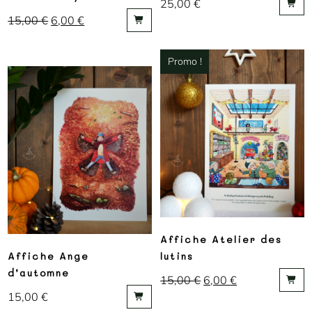
25,00
€
15,00
€
6,00
€
Promo !
Affiche Atelier des
Affiche Ange
lutins
d’automne
15,00
€
6,00
€
15,00
€