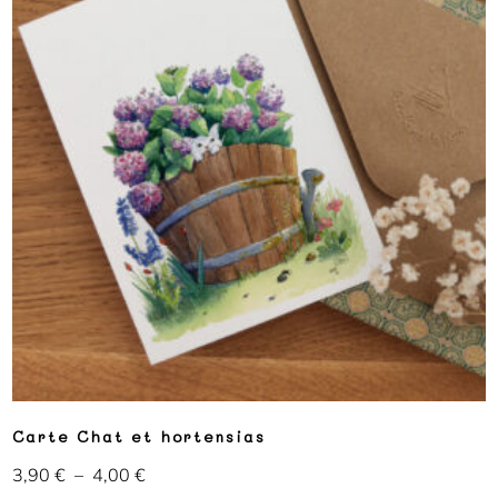
Carte Chat et hortensias
3,90
€
–
4,00
€