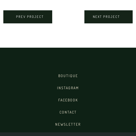
PREV PROJECT
NEXT PROJECT
BOUTIQUE
INSTAGRAM
FACEBOOK
CONTACT
NEWSLETTER
Séverine Pointis © 2026 |
CGV
|